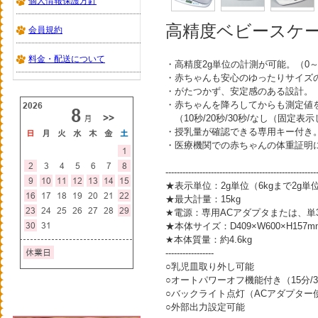
個人情報保護方針
高精度ベビースケール
会員規約
料金・配送について
・高精度2g単位の計測が可能。（0～6
・赤ちゃんも安心のゆったりサイズ
・がたつかず、安定感のある設計。
・赤ちゃんを降ろしてからも測定値
（10秒/20秒/30秒/なし（固定
・授乳量が確認できる専用キー付き
・医療機関での赤ちゃんの体重証明
-----------------------------------------------------
★表示単位：2g単位（6kgまで2g単位
★最大計量：15kg
★電源：専用ACアダプタまたは、単3
★本体サイズ：D409×W600×H157m
★本体質量：約4.6kg
-----------------
○乳児皿取り外し可能
○オートパワーオフ機能付き（15分/30
○バックライト点灯（ACアダプター
○外部出力設定可能